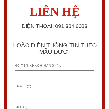
LIÊN HỆ
ĐIỆN THOẠI: 091 384 6083
HOẶC ĐIỀN THÔNG TIN THEO
MẪU DƯỚI
HỌ TÊN KHÁCH HÀNG (*):
EMAIL (*):
SĐT (*):