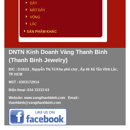
DÂY
MẶT DÂY
VÒNG
LẮC
SẢN PHẨM KHÁC
DNTN Kinh Doanh Vàng Thanh Bình
(Thanh Binh Jewelry)
Đ/C : D16/22 , Nguyễn Thị Tú Khu phố chợ , Ấp 46 Xã Tân Vĩnh Lộc,
TP. HCM
MST : 0303172914
Điện thoại :034 33333 63
Website: www.vangthanhbinh.com Email :
thanhbinh@vangthanhbinh.com