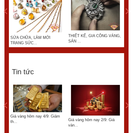
THIẾT KẾ, GIA CÔNG VÀNG,
SỬA CHỮA, LÀM MỚI
KIN
SẢN ...
TRANG SỨC...
Tin tức
Giá vàng hôm nay 4/9: Giảm
6:
Giá vàng hôm nay 2/9: Giá
th...
GIÁ
vàn...
TUẦ