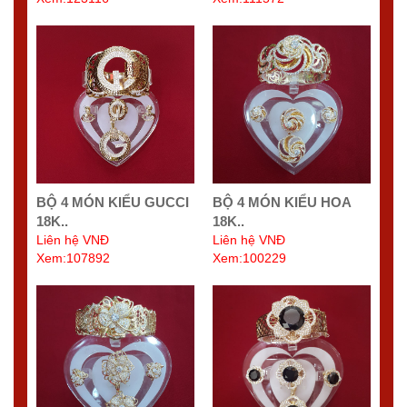
BỘ 4 MÓN KIỂU GUCCI
BỘ 4 MÓN KIỂU HOA
18K..
18K..
Liên hệ VNĐ
Liên hệ VNĐ
Xem:107892
Xem:100229