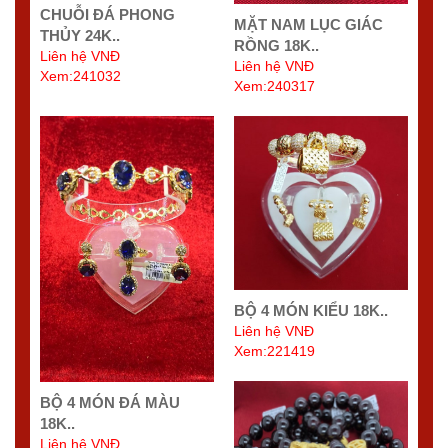
CHUỖI ĐÁ PHONG
MẶT NAM LỤC GIÁC
THỦY 24K..
RỒNG 18K..
Liên hệ VNĐ
Liên hệ VNĐ
Xem:241032
Xem:240317
BỘ 4 MÓN KIỂU 18K..
Liên hệ VNĐ
Xem:221419
BỘ 4 MÓN ĐÁ MÀU
18K..
Liên hệ VNĐ