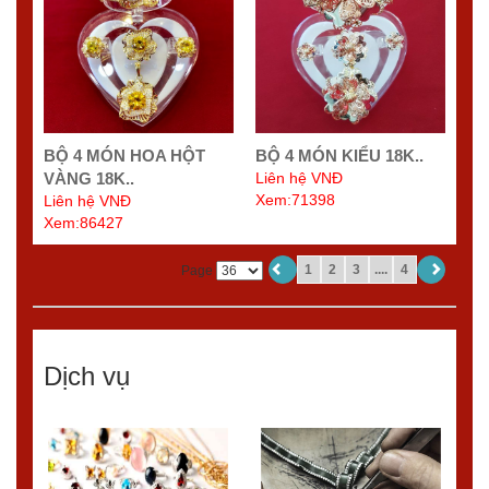
BỘ 4 MÓN HOA HỘT
BỘ 4 MÓN KIỂU 18K..
VÀNG 18K..
Liên hệ VNĐ
Xem:71398
Liên hệ VNĐ
Xem:86427
1
2
3
....
4
Page
Dịch vụ