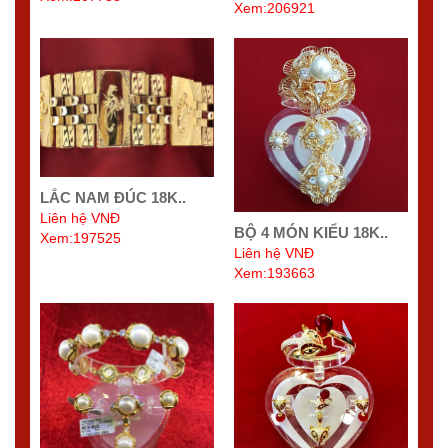
Xem:206921
LẮC NAM ĐÚC 18K..
Liên hệ VNĐ
BỘ 4 MÓN KIỂU 18K..
Xem:197525
Liên hệ VNĐ
Xem:193663