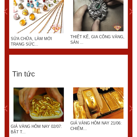
THIẾT KẾ, GIA CÔNG VÀNG,
SỬA CHỮA, LÀM MỚI
KIN
SẢN ...
TRANG SỨC...
Tin tức
GIÁ VÀNG HÔM NAY 21/06:
7:
GIÁ VÀNG HÔM NAY 02/07:
GIÁ
CHIẾM...
BẬT T...
GIÁ