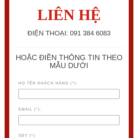
LIÊN HỆ
ĐIỆN THOẠI: 091 384 6083
HOẶC ĐIỀN THÔNG TIN THEO
MẪU DƯỚI
HỌ TÊN KHÁCH HÀNG (*):
EMAIL (*):
SĐT (*):