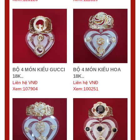
BỘ 4 MÓN KIỂU GUCCI
BỘ 4 MÓN KIỂU HOA
18K..
18K..
Liên hệ VNĐ
Liên hệ VNĐ
Xem:107904
Xem:100251