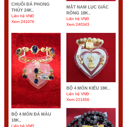
CHUỖI ĐÁ PHONG
MẶT NAM LỤC GIÁC
THỦY 24K..
RỒNG 18K..
Liên hệ VNĐ
Liên hệ VNĐ
Xem:241076
Xem:240343
BỘ 4 MÓN KIỂU 18K..
Liên hệ VNĐ
Xem:221456
BỘ 4 MÓN ĐÁ MÀU
18K..
Liên hệ VNĐ