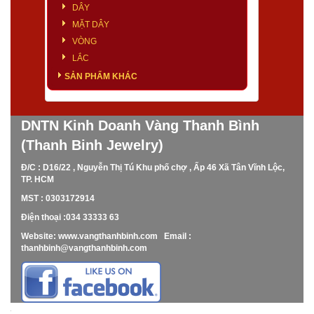
DÂY
MẶT DÂY
VÒNG
LẮC
SẢN PHẨM KHÁC
DNTN Kinh Doanh Vàng Thanh Bình
(Thanh Binh Jewelry)
Đ/C : D16/22 , Nguyễn Thị Tú Khu phố chợ , Ấp 46 Xã Tân Vĩnh Lộc,
TP. HCM
MST : 0303172914
Điện thoại :034 33333 63
Website: www.vangthanhbinh.com Email :
thanhbinh@vangthanhbinh.com