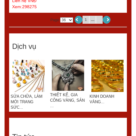
Liên hệ VNĐ
Xem:298275
1
....
Page
Dịch vụ
THIẾT KẾ, GIA
SỬA CHỮA, LÀM
KINH DOANH
SỬ
CÔNG VÀNG, SẢN
MỚI TRANG
VÀNG...
MỚ
...
SỨC...
SỨC