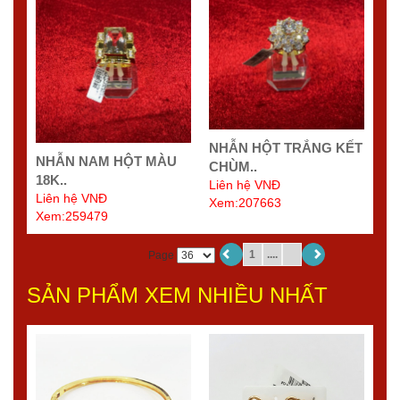
NHẪN HỘT TRẮNG KẾT
NHẪN NAM HỘT MÀU
CHÙM..
18K..
Liên hệ VNĐ
Liên hệ VNĐ
Xem:207663
Xem:259479
1
....
Page
SẢN PHẨM XEM NHIỀU NHẤT