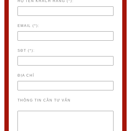
HỌ TÊN KHÁCH HÀNG (*):
EMAIL (*):
SĐT (*):
ĐỊA CHỈ
THÔNG TIN CẦN TƯ VẤN