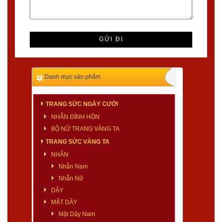
Danh mục sản phẩm
TRANG SỨC NGÀY CƯỚI
NHẪN ĐÍNH HÔN
BỘ NỮ TRANG VÀNG TA
TRANG SỨC VÀNG TA
NHẪN
Nhẫn Nam
Nhẫn Nữ
DÂY
MẶT DÂY
Mặt Dây Nam