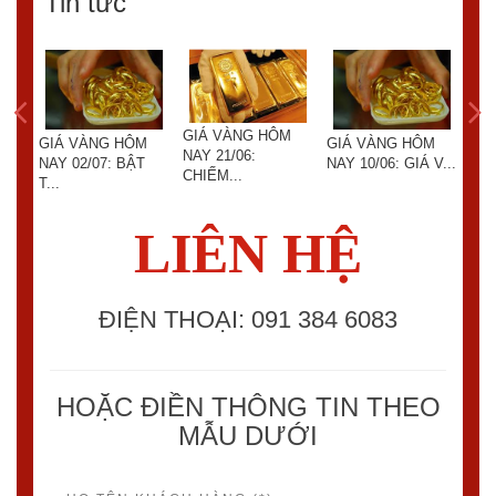
Tin tức
GI
GIÁ VÀNG HÔM
M
GIÁ VÀNG HÔM
GIÁ VÀNG HÔM
NAY
NAY 21/06:
V...
NAY 02/07: BẬT
NAY 10/06: GIÁ V...
T...
CHIẾM...
T...
LIÊN HỆ
ĐIỆN THOẠI: 091 384 6083
HOẶC ĐIỀN THÔNG TIN THEO
MẪU DƯỚI