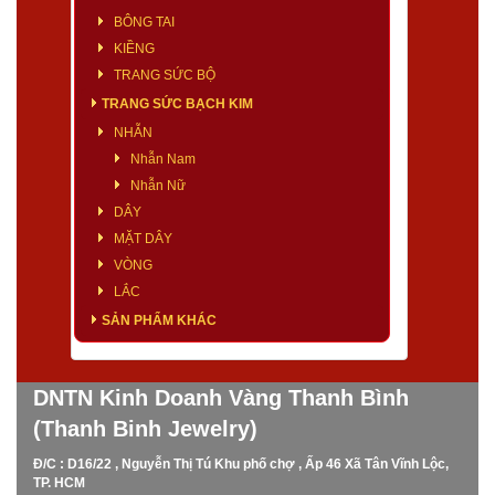
BÔNG TAI
KIỀNG
TRANG SỨC BỘ
TRANG SỨC BẠCH KIM
NHẪN
Nhẫn Nam
Nhẫn Nữ
DÂY
MẶT DÂY
VÒNG
LẮC
SẢN PHẨM KHÁC
DNTN Kinh Doanh Vàng Thanh Bình
(Thanh Binh Jewelry)
Đ/C : D16/22 , Nguyễn Thị Tú Khu phố chợ , Ấp 46 Xã Tân Vĩnh Lộc,
TP. HCM