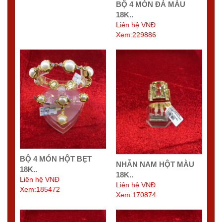
BỘ 4 MÓN ĐÁ MÀU
18K..
Liên hệ VNĐ
Xem:229886
BỘ 4 MÓN HỘT BẸT
NHẪN NAM HỘT MÀU
18K..
18K..
Liên hệ VNĐ
Liên hệ VNĐ
Xem:185472
Xem:170874