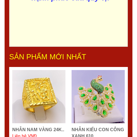
SẢN PHẨM MỚI NHẤT
NHẪN NAM VÀNG 24K..
NHẪN KIỂU CON CÔNG
Liên hệ VNĐ
XANH 610..