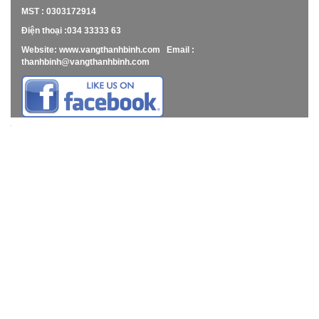
MST : 0303172914
Điện thoại :034 33333 63
Website: www.vangthanhbinh.com Email :
thanhbinh@vangthanhbinh.com
" title="" target="_self">""
" title="" target="_self">""