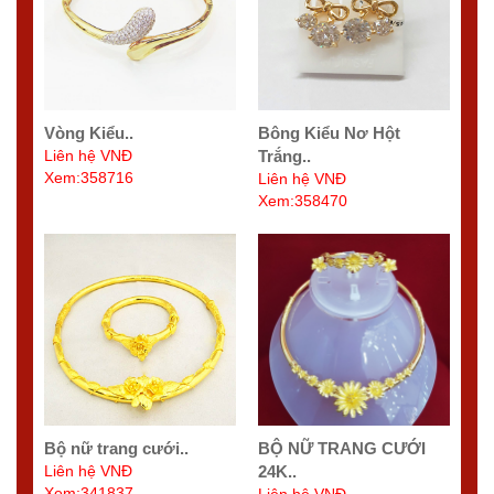
Vòng Kiểu..
Bông Kiểu Nơ Hột
Liên hệ VNĐ
Trắng..
Xem:358716
Liên hệ VNĐ
Xem:358470
Bộ nữ trang cưới..
BỘ NỮ TRANG CƯỚI
Liên hệ VNĐ
24K..
Xem:341837
Liên hệ VNĐ