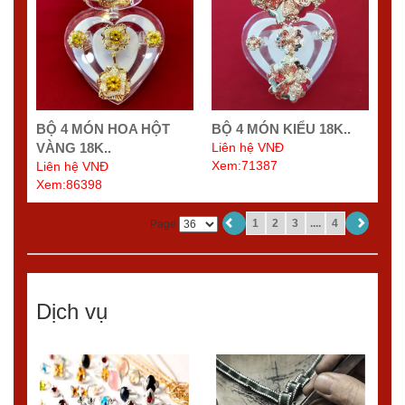
BỘ 4 MÓN HOA HỘT
BỘ 4 MÓN KIỂU 18K..
VÀNG 18K..
Liên hệ VNĐ
Xem:71387
Liên hệ VNĐ
Xem:86398
1
2
3
....
4
Page
Dịch vụ