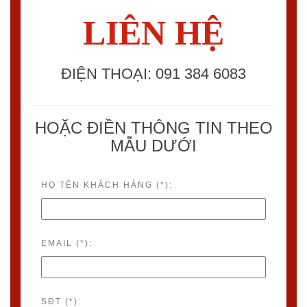
LIÊN HỆ
ĐIỆN THOẠI: 091 384 6083
HOẶC ĐIỀN THÔNG TIN THEO
MẪU DƯỚI
HỌ TÊN KHÁCH HÀNG (*):
EMAIL (*):
SĐT (*):