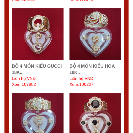
BỘ 4 MÓN KIỂU GUCCI
BỘ 4 MÓN KIỂU HOA
18K..
18K..
Liên hệ VNĐ
Liên hệ VNĐ
Xem:107882
Xem:100207