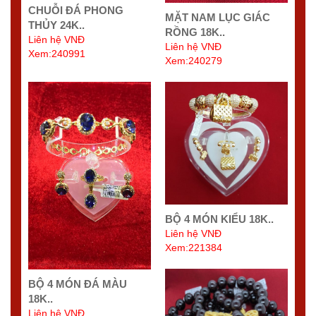
CHUỖI ĐÁ PHONG
MẶT NAM LỤC GIÁC
THỦY 24K..
RỒNG 18K..
Liên hệ VNĐ
Liên hệ VNĐ
Xem:240991
Xem:240279
BỘ 4 MÓN KIỂU 18K..
Liên hệ VNĐ
Xem:221384
BỘ 4 MÓN ĐÁ MÀU
18K..
Liên hệ VNĐ