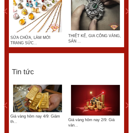
THIẾT KẾ, GIA CÔNG VÀNG,
SỬA CHỮA, LÀM MỚI
KIN
SẢN ...
TRANG SỨC...
Tin tức
Giá vàng hôm nay 4/9: Giảm
6:
Giá vàng hôm nay 2/9: Giá
th...
GIÁ
vàn...
TUẦ