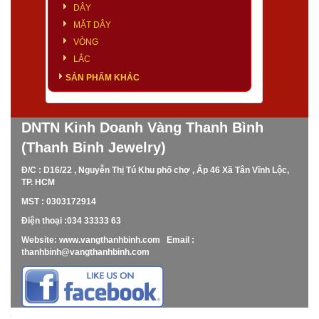
DÂY
MẶT DÂY
VÒNG
LẮC
SẢN PHẨM KHÁC
DNTN Kinh Doanh Vàng Thanh Bình
(Thanh Binh Jewelry)
Đ/C : D16/22 , Nguyễn Thị Tú Khu phố chợ , Ấp 46 Xã Tân Vĩnh Lộc,
TP. HCM
MST : 0303172914
Điện thoại :034 33333 63
Website: www.vangthanhbinh.com Email :
thanhbinh@vangthanhbinh.com